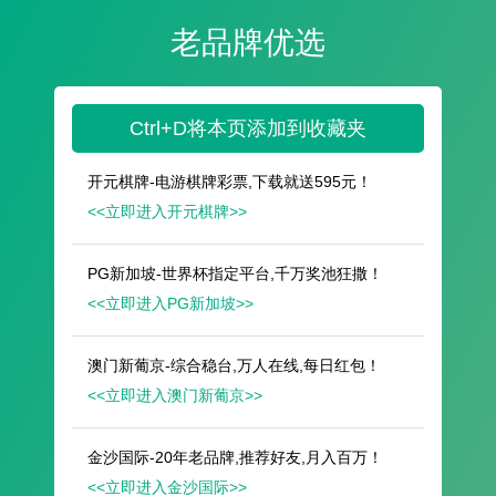
遥想公瑾当年，小乔初嫁了，雄姿英发。
羽扇纶巾，谈笑间，樯橹灰飞烟灭。
故国神游，多情应笑我，早生华发。
人生如梦，一尊还酹江月。